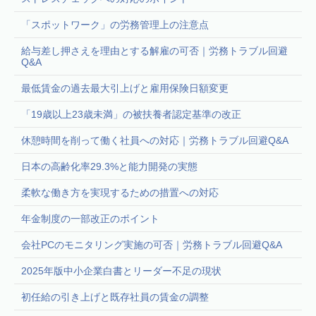
「スポットワーク」の労務管理上の注意点
給与差し押さえを理由とする解雇の可否｜労務トラブル回避
Q&A
最低賃金の過去最大引上げと雇用保険日額変更
「19歳以上23歳未満」の被扶養者認定基準の改正
休憩時間を削って働く社員への対応｜労務トラブル回避Q&A
日本の高齢化率29.3%と能力開発の実態
柔軟な働き方を実現するための措置への対応
年金制度の一部改正のポイント
会社PCのモニタリング実施の可否｜労務トラブル回避Q&A
2025年版中小企業白書とリーダー不足の現状
初任給の引き上げと既存社員の賃金の調整