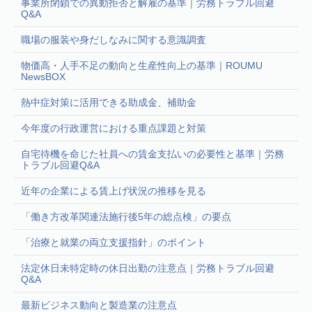
事業所閉鎖での異動拒否と解雇の基準｜労務トラブル回避
Q&A
職場の服装や身だしなみに関する意識調査
物価高・人手不足の動向と生産性向上の基準｜ROUMU
NewsBOX
熱中症対策に活用できる助成金、補助金
今年度の行政運営における重点課題と対策
自宅待機を命じた社員への賃金支払いの必要性と基準｜労務
トラブル回避Q&A
近年の企業による賃上げ状況の推移を見る
「働き方改革関連法施行後5年の総点検」の要点
「治療と就業の両立支援指針」のポイント
法定休日未特定時の休日出勤の注意点｜労務トラブル回避
Q&A
最新ビジネス動向と製造業の注意点