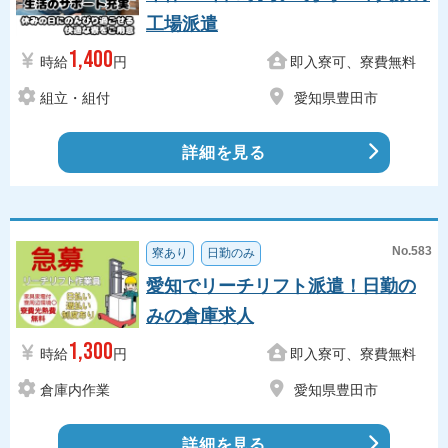
工場派遣
1,400
時給
円
即入寮可、寮費無料
組立・組付
愛知県豊田市
詳細を見る
No.583
寮あり
日勤のみ
愛知でリーチリフト派遣！日勤の
みの倉庫求人
1,300
時給
円
即入寮可、寮費無料
倉庫内作業
愛知県豊田市
詳細を見る