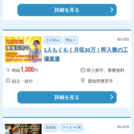
詳細を見る
No.555
土日休み
寮あり
1人もくもく月収30万！即入寮の工
場派遣
1,300
時給
円
即入寮可、寮費無料
組立・組付
愛知県豊田市
詳細を見る
No.416
高時給
マイカーOK