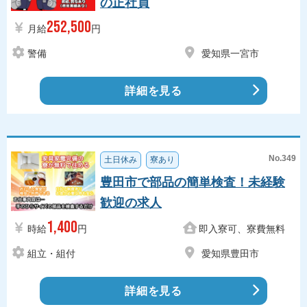
の正社員
252,500
月給
円
警備
愛知県一宮市
詳細を見る
No.349
土日休み
寮あり
豊田市で部品の簡単検査！未経験
歓迎の求人
1,400
時給
円
即入寮可、寮費無料
組立・組付
愛知県豊田市
詳細を見る