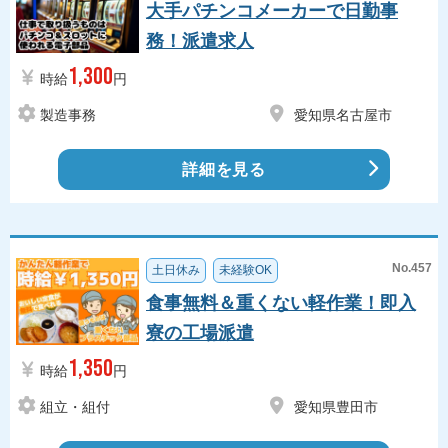
大手パチンコメーカーで日勤事
務！派遣求人
1,300
時給
円
製造事務
愛知県名古屋市
詳細を見る
No.457
土日休み
未経験OK
食事無料＆重くない軽作業！即入
寮の工場派遣
1,350
時給
円
組立・組付
愛知県豊田市