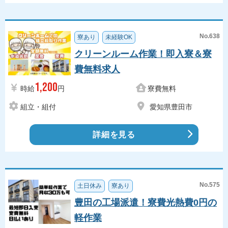
No.638
寮あり
未経験OK
クリーンルーム作業！即入寮＆寮
費無料求人
1,200
時給
円
寮費無料
組立・組付
愛知県豊田市
詳細を見る
No.575
土日休み
寮あり
豊田の工場派遣！寮費光熱費0円の
軽作業