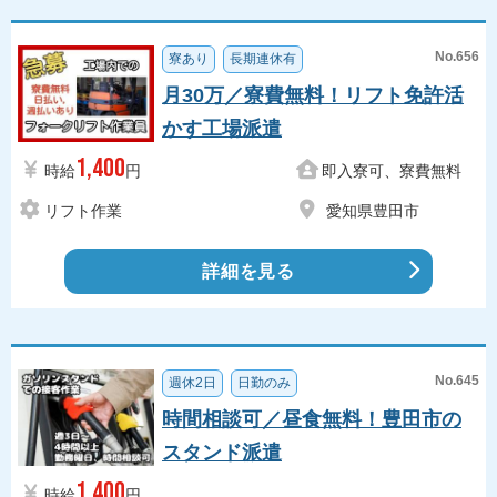
No.656
寮あり
長期連休有
月30万／寮費無料！リフト免許活
かす工場派遣
1,400
時給
円
即入寮可、寮費無料
リフト作業
愛知県豊田市
詳細を見る
No.645
週休2日
日勤のみ
時間相談可／昼食無料！豊田市の
スタンド派遣
1,400
時給
円