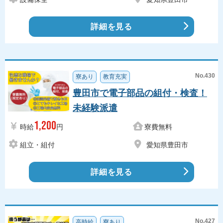
詳細を見る
No.430
寮あり
教育充実
豊田市で電子部品の組付・検査！
未経験派遣
1,200
時給
円
寮費無料
組立・組付
愛知県豊田市
詳細を見る
No.427
高時給
寮あり