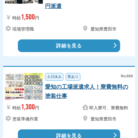
円派遣
1,500
時給
円
現場管理職
愛知県豊田市
詳細を見る
No.666
土日休み
寮あり
愛知の工場派遣求人！寮費無料の
塗装仕事
1,300
時給
円
即入寮可、寮費無料
塗装準備作業
愛知県豊田市
詳細を見る