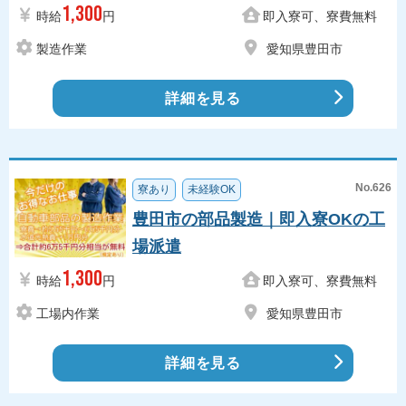
1,300
時給
円
即入寮可、寮費無料
製造作業
愛知県豊田市
詳細を見る
No.626
寮あり
未経験OK
豊田市の部品製造｜即入寮OKの工
場派遣
1,300
時給
円
即入寮可、寮費無料
工場内作業
愛知県豊田市
詳細を見る