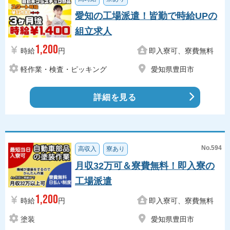
愛知の工場派遣！皆勤で時給UPの
組立求人
1,200
時給
円
即入寮可、寮費無料
軽作業・検査・ピッキング
愛知県豊田市
詳細を見る
No.594
高収入
寮あり
月収32万可＆寮費無料！即入寮の
工場派遣
1,200
時給
円
即入寮可、寮費無料
塗装
愛知県豊田市