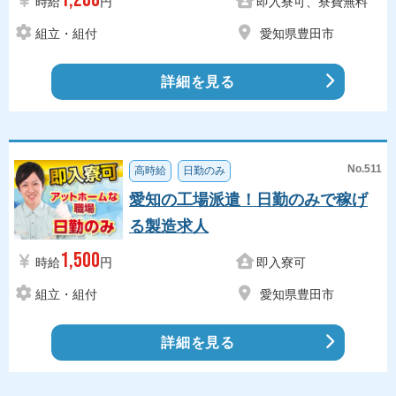
時給
円
即入寮可、寮費無料
組立・組付
愛知県豊田市
詳細を見る
No.511
高時給
日勤のみ
愛知の工場派遣！日勤のみで稼げ
る製造求人
1,500
時給
円
即入寮可
組立・組付
愛知県豊田市
詳細を見る