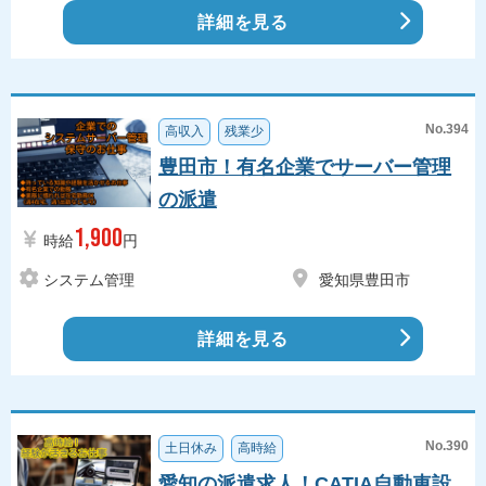
詳細を見る
No.394
高収入
残業少
豊田市！有名企業でサーバー管理
の派遣
1,900
時給
円
システム管理
愛知県豊田市
詳細を見る
No.390
土日休み
高時給
愛知の派遣求人！CATIA自動車設