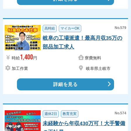
No.579
高時給
マイカーOK
岐阜の工場派遣！最高月収35万の
部品加工求人
1,400
時給
円
寮費無料
加工作業
岐阜県土岐市
詳細を見る
No.574
週休2日
教育充実
未経験から年収430万可！大手警備