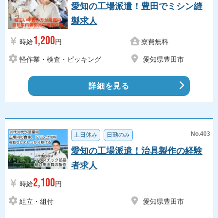
愛知の工場派遣！豊田でミシン縫
製求人
1,200
時給
円
寮費無料
軽作業・検査・ピッキング
愛知県豊田市
詳細を見る
No.403
土日休み
日勤のみ
愛知の工場派遣！治具製作の経験
者求人
2,100
時給
円
組立・組付
愛知県豊田市