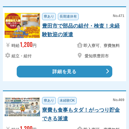
No.471
寮あり
長期連休有
豊田市で部品の組付・検査！未経
験歓迎の派遣
1,200
時給
円
即入寮可、寮費無料
組立・組付
愛知県豊田市
詳細を見る
No.469
寮あり
未経験OK
寮費も食事もタダ！がっつり貯金
できる派遣
1,200