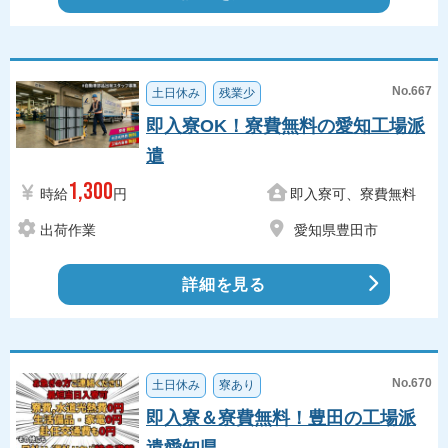
No.667
土日休み
残業少
即入寮OK！寮費無料の愛知工場派
遣
1,300
時給
円
即入寮可、寮費無料
出荷作業
愛知県豊田市
詳細を見る
No.670
土日休み
寮あり
即入寮＆寮費無料！豊田の工場派