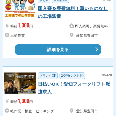
寮あり
未経験OK
即入寮＆寮費無料！重いものなし
の工場派遣
1,300
時給
円
即入寮可、寮費無料
出荷作業
愛知県豊田市
詳細を見る
No.428
ブランクOK
2交替(シフト制)
日払いOK！愛知フォークリフト派
遣求人
1,300
時給
円
軽作業・検査・ピッキング
愛知県豊田市