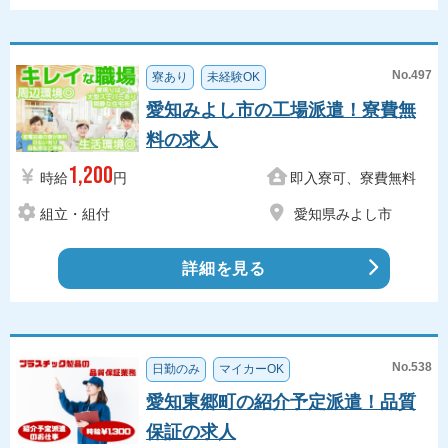
No.497
寮あり
未経験OK
愛知みよし市の工場派遣！寮費無
料の求人
1,200
時給
円
即入寮可、寮費無料
組立・組付
愛知県みよし市
詳細を見る
No.538
日勤のみ
マイカーOK
愛知東郷町の紹介予定派遣！品質
保証の求人