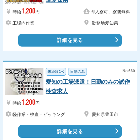
遣愛知県
1,200
時給
円
即入寮可、寮費無料
工場内作業
勤務地愛知県
詳細を見る
No.660
未経験OK
日勤のみ
愛知の工場派遣！日勤のみの試作
検査求人
1,200
時給
円
軽作業・検査・ピッキング
愛知県豊田市
詳細を見る