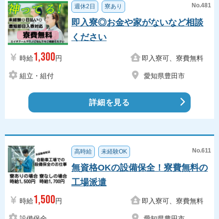
No.481
週休2日
寮あり
即入寮◎お金や家がないなど相談
ください
1,300
時給
円
即入寮可、寮費無料
組立・組付
愛知県豊田市
詳細を見る
No.611
高時給
未経験OK
無資格OKの設備保全！寮費無料の
工場派遣
1,500
時給
円
即入寮可、寮費無料
設備保全
愛知県豊田市