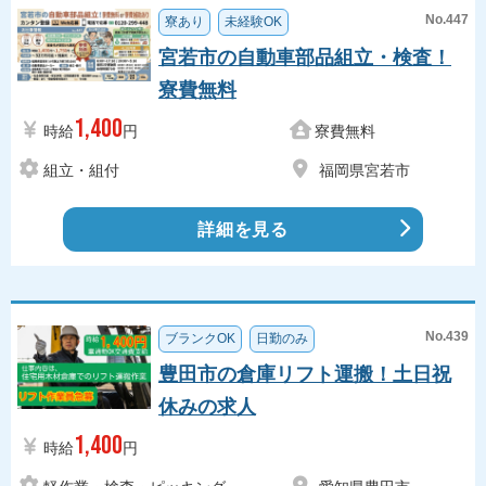
No.447
寮あり
未経験OK
宮若市の自動車部品組立・検査！
寮費無料
1,400
時給
円
寮費無料
組立・組付
福岡県宮若市
詳細を見る
No.439
ブランクOK
日勤のみ
豊田市の倉庫リフト運搬！土日祝
休みの求人
1,400
時給
円