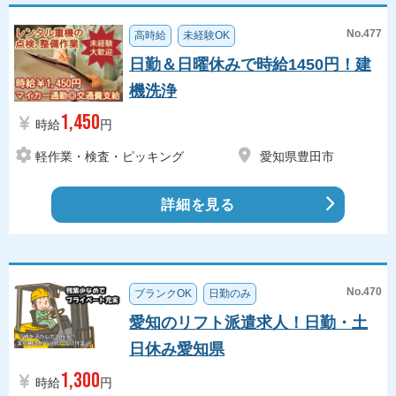
No.477
高時給
未経験OK
日勤＆日曜休みで時給1450円！建
機洗浄
1,450
時給
円
軽作業・検査・ピッキング
愛知県豊田市
詳細を見る
No.470
ブランクOK
日勤のみ
愛知のリフト派遣求人！日勤・土
日休み愛知県
1,300
時給
円