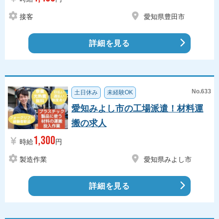
接客
愛知県豊田市
詳細を見る
No.633
土日休み
未経験OK
愛知みよし市の工場派遣！材料運
搬の求人
1,300
時給
円
製造作業
愛知県みよし市
詳細を見る