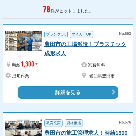
78
件
がヒットしました。
No.693
ブランクOK
マイカーOK
豊田市の工場派遣！プラスチック
成形求人
1,300
時給
円
寮費無料
成形作業
愛知県豊田市
詳細を見る
No.676
教育充実
資格優遇
豊田市の施工管理求人！時給1500