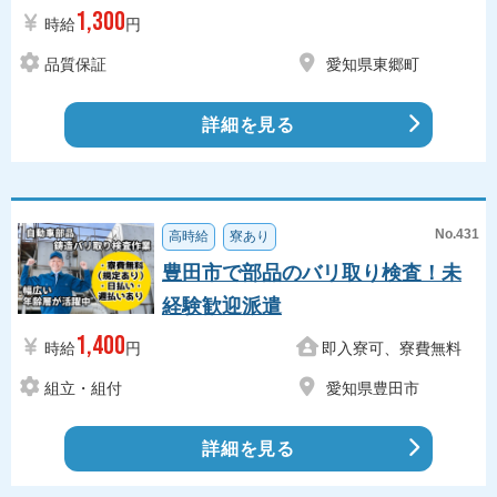
1,300
時給
円
品質保証
愛知県東郷町
詳細を見る
No.431
高時給
寮あり
豊田市で部品のバリ取り検査！未
経験歓迎派遣
1,400
時給
円
即入寮可、寮費無料
組立・組付
愛知県豊田市
詳細を見る