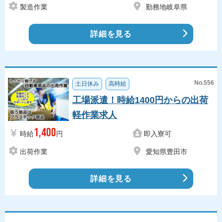
製造作業
勤務地岐阜県
詳細を見る
No.556
土日休み
高時給
工場派遣！時給1400円からの出荷
軽作業求人
1,400
時給
円
即入寮可
出荷作業
愛知県豊田市
詳細を見る