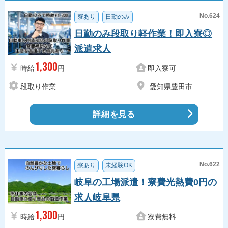
No.624
寮あり
日勤のみ
日勤のみ段取り軽作業！即入寮◎
派遣求人
1,300
時給
円
即入寮可
段取り作業
愛知県豊田市
詳細を見る
No.622
寮あり
未経験OK
岐阜の工場派遣！寮費光熱費0円の
求人岐阜県
1,300
時給
円
寮費無料