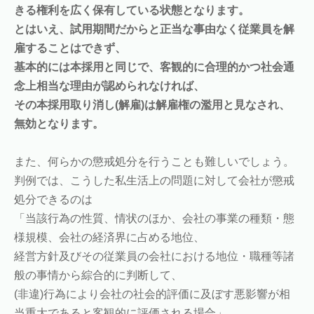
きる権利を広く保有している状態となります。
とはいえ、試用期間だからと正当な事由なく従業員を解
雇することはできず、
基本的には本採用と同じで、客観的に合理的かつ社会通
念上相当な理由が認められなければ、
その本採用取り消し(解雇)は解雇権の濫用と見なされ、
無効となります。
また、何らかの懲戒処分を行うことも難しいでしょう。
判例では、こうした私生活上の問題に対して会社が懲戒
処分できるのは
「当該行為の性質、情状のほか、会社の事業の種類・態
様規模、会社の経済界に占める地位、
経営方針及びその従業員の会社における地位・職種等諸
般の事情から綜合的に判断して、
(非違)行為により会社の社会的評価に及ぼす悪影響が相
当重大であると客観的に評価される場合」