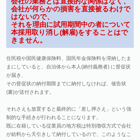
会社の業務とは直接的な関係はなく、
会社が何らかの損害を直接被るわけで
はないので、
それを理由に試用期間中の者について
本採用取り消し(解雇)をすることはで
きません。
住民税や国民健康保険料、国民年金保険料を滞納したま
まにしていると、自治体から本人(納付義務者) に督促状
が届き、
その督促状の納付期限までに納付しなければ、催告状
(書)が送付されます。
それさえも放置すると最終的に「差し押さえ」という強
制的な手続きが行われることになります。
既に在籍している従業員の地方税は特別徴収方式で会社
が給料から天引きして納付しているので、このようなこ