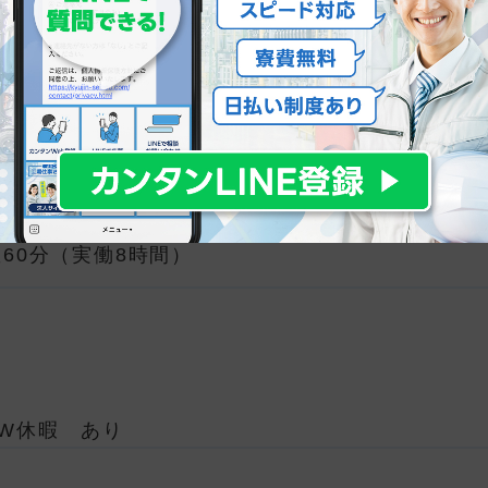
証業務
休憩60分（実働8時間）
り
W休暇 あり