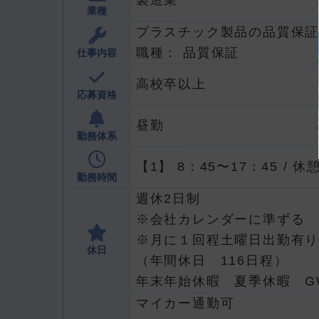
業種
プラスチック製品の品質保
職種： 品質保証
仕事内容
高校卒以上
応募資格
昼勤
勤務体系
8：45〜17：45 / 
勤務時間
週休2日制
※会社カレンダーに準ずる
※月に１回程土曜日出勤有
休日
（年間休日 116日程）
年末年始休暇 夏季休暇 G
マイカー通勤可