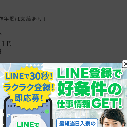
）
昨年度は支給あり）
で
5千円
円
分）