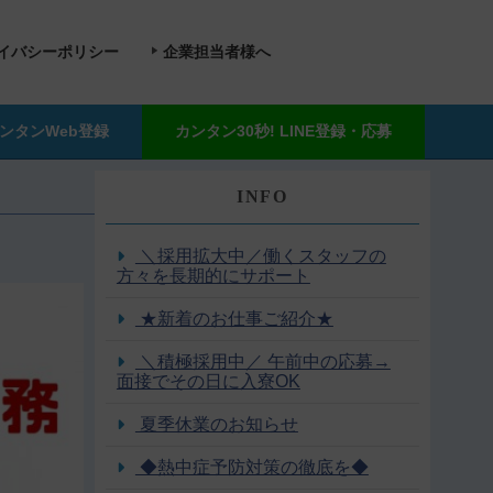
イバシーポリシー
企業担当者様へ
ンタンWeb登録
カンタン30秒! LINE登録・応募
INFO
＼採用拡大中／働くスタッフの
方々を長期的にサポート
★新着のお仕事ご紹介★
＼積極採用中／ 午前中の応募→
面接でその日に入寮OK
夏季休業のお知らせ
◆熱中症予防対策の徹底を◆