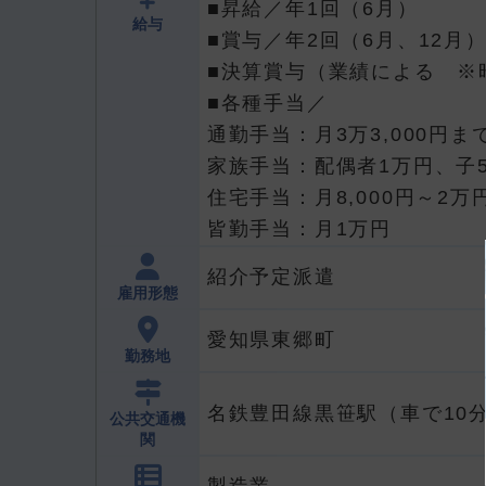
■昇給／年1回（6月）
給与
■賞与／年2回（6月、12月
■決算賞与（業績による ※
■各種手当／
通勤手当：月3万3,000円ま
家族手当：配偶者1万円、子
住宅手当：月8,000円～2万
皆勤手当：月1万円
紹介予定派遣
雇用形態
愛知県東郷町
勤務地
名鉄豊田線黒笹駅（車で10
公共交通機
関
製造業