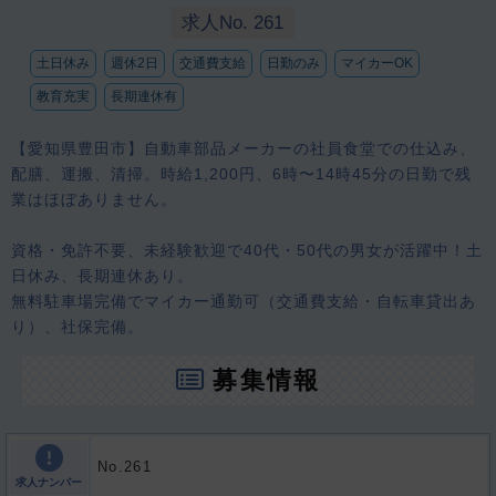
求人No. 261
土日休み
週休2日
交通費支給
日勤のみ
マイカーOK
教育充実
長期連休有
【愛知県豊田市】自動車部品メーカーの社員食堂での仕込み、
配膳、運搬、清掃。時給1,200円、6時〜14時45分の日勤で残
業はほぼありません。
資格・免許不要、未経験歓迎で40代・50代の男女が活躍中！土
日休み、長期連休あり。
無料駐車場完備でマイカー通勤可（交通費支給・自転車貸出あ
り）、社保完備。
募集情報
No.261
求人ナンバー