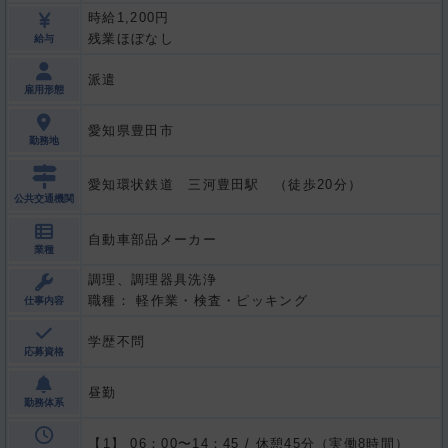
時給1,200円
残業ほぼなし
給与
派遣
雇用形態
愛知県豊田市
勤務地
愛知環状鉄道 三河豊田駅 （徒歩20分）
公共交通機関
自動車部品メーカー
業種
調理、調理器具洗浄
職種： 軽作業・検査・ピッキング
仕事内容
学歴不問
応募資格
昼勤
勤務体系
06：00〜14：45 / 休憩45分（実働8時間）