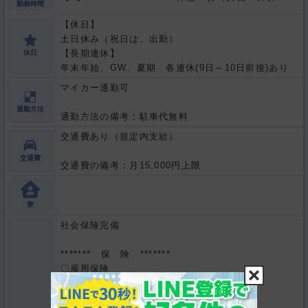
勤務時間
【休日】
土日休み（祝日は、出勤）
【長期連休】
休日
年末年始、GW、夏期 各連休(9日～10日前後)あり
マイカー通勤可
通勤方法
通勤方法の備考：駐車代無料
交通費あり（規定内支給）
交通費
交通費の備考：月15,000円上限
寮
社会保険完備
******* 保 険 *******
〇雇用保険
〇労災保険
〇健康保険