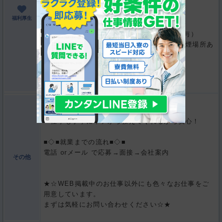
〇厚生年金保険
****** そ の 他 ******
福利厚生
〇定期健康診断
〇有給休暇（勤務開始後6か月以降、10日付与）
〇受動喫煙対策あり（屋内禁煙）＊屋外に喫煙場所あ
り
〇制服：あり
〇ロッカー・更衣室：あり
〇社員食堂：あり
■◇■職場環境■
・調理師免許不要！
仕事も丁寧にイチから教えてくれるから安心！
■◇■就業までの流れ■◇■
電話 orメール で応募→面接→会社案内
その他
★☆WEB掲載中のお仕事以外にも色々なお仕事をご
用意しています。
まずは気軽にお問い合わせください☆★