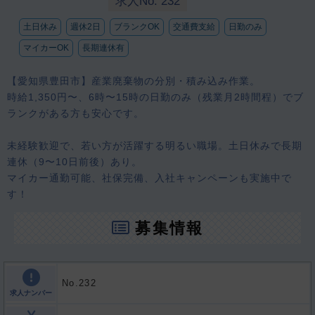
求人No. 232
土日休み
週休2日
ブランクOK
交通費支給
日勤のみ
マイカーOK
長期連休有
【愛知県豊田市】産業廃棄物の分別・積み込み作業。
時給1,350円〜、6時〜15時の日勤のみ（残業月2時間程）でブ
ランクがある方も安心です。
未経験歓迎で、若い方が活躍する明るい職場。土日休みで長期
連休（9〜10日前後）あり。
マイカー通勤可能、社保完備、入社キャンペーンも実施中で
す！
募集情報
No.232
求人ナンバー