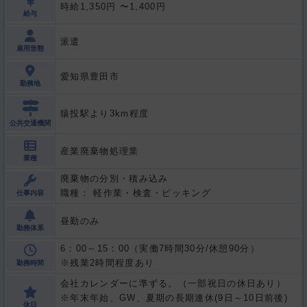
時給1,350円 〜1,400円
給与
派遣
雇用形態
愛知県豊田市
勤務地
猿投駅より3km程度
公共交通機関
産業廃棄物処理業
業種
廃棄物の分別・積み込み
職種： 軽作業・検査・ピッキング
仕事内容
昼勤のみ
勤務体系
6：00～15：00（実働7時間30分/休憩90分）
※残業2時間程度あり
勤務時間
会社カレンダーに準ずる。（一部祝日の休日あり）
※年末年始、GW、夏期の長期連休(9日～10日前後)
休日