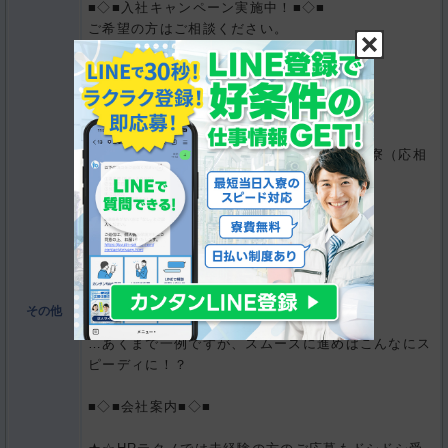
■◇■入社キャンペーン実施中！■◇■
ご希望の方はご相談ください。
■◇■職場環境■◇■
若い方が活躍中！明るい職場です。
■◇■就業までの流れ■◇■
電話 orメール で応募→面接→会社案内→入寮（応相
談）→就業(*´∨`*)
～就業までの具体例～
・1月28日 応募
・1月29日 面接
・1月30日 入寮・会社案内
・1月31日 就業
その他
…あくまで一例ですが、スムーズに進めばこんなにス
ピーディに！？
■◇■会社案内■◇■