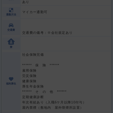
あり
マイカー通勤可
通勤方法
交通費
交通費の備考：※会社規定あり
寮
社会保険完備
****** 保 険 ******
雇用保険
労災保険
健康保険
福利厚生
厚生年金保険
****** そ の 他 ******
定期健康診断
年次有給あり（入職6ケ月以降10付与）
屋内禁煙（敷地内 屋外喫煙所設置）