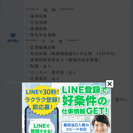
******* 保 険 *******
〇雇用保険
〇労災保険
〇健康保険
〇厚生年金保険
****** そ の 他 ******
福利厚生
〇定期健康診断
〇有給休暇（勤務開始後6か月以降、10日付与）
〇受動喫煙対策あり（敷地内完全禁煙）
〇制服：あり
〇ロッカー・更衣室：あり
〇社員食堂：あり
**** 寮完備 ****
敷金・保証金等の初期費用はかかりません
生活備品完備（冷蔵庫・洗濯機・エアコン・電子レ
ンジなど）
**** 無料貸出 ****
・自転車の貸出あり