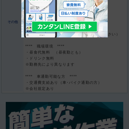
**** 当社の制度・特典など ****
・出張面接OK
・引っ越しサポートあり
その他
・赴任旅費支給制度あり
・週払い・日払い制度あり
※社内規定あり（対象可否はお問合せください）
**** 職場環境 ****
・昼食代無料 （昼夜勤とも）
・ドリンク無料
※勤務先により異なります
**** 車通勤可能な方 ****
・交通費支給あり（車･バイク通勤の方）
※会社規定あり