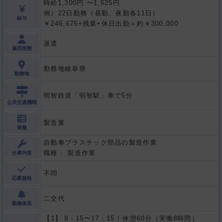
時給1,300円 〜1,625円
例）22日勤務（昼勤、夜勤各11日）
給与
￥246,675+残業+休日出勤＝約￥300,000
派遣
雇用形態
勤務地岐阜県
勤務地
明智鉄道「明智駅」車で5分
公共交通機関
製造業
業種
自動車プラスチック部品の製造作業
職種： 製造作業
仕事内容
不問
応募資格
二交代
勤務体系
8：15〜17：15 / 休憩60分（実働8時間）