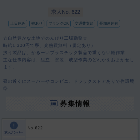
求人No. 622
土日休み
寮あり
ブランクOK
交通費支給
長期連休有
☆自然豊かな土地でのんびり工場勤務☆
時給1,300円で寮、光熱費無料（規定あり）
扱う製品は、かるーいプラスチック製品で重くない軽作業
主な仕事内容は、組立、塗装、成型作業のどれかをおまかせし
ます。
寮の近くにスーパーやコンビニ、ドラックストアありで住環境
◎
募集情報
No.622
求人ナンバー