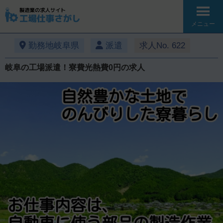
メニュー
勤務地岐阜県
派遣
求人No. 622
岐阜の工場派遣！寮費光熱費0円の求人